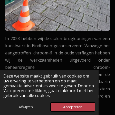
In 2023 hebben wij de stalen brugleuningen van een
kunstwerk in Eindhoven geconserveerd. Vanwege het
aangetroffen chroom-6 in de oude verflagen hebben
wij de werkzaamheden uitgevoerd onder
beheersregime chroom-
6.
Het
beheersregime
beschrijft maatregelen om de
Deze website maakt gebruik van cookies om
uw ervaring te verbeteren en op maat
blootstelling aan inhaleerbaar stof met daarin
gemaakte advertenties weer te geven. Door op
mogelijke
chroom-6. Een gespecialiseerd extern
‘Accepteren’ te klikken, gaat u akkoord met het
gebruik van alle cookies.
bureau heeft deze werkzaamheden gecontroleerd en
inspecties uitgevoerd.
Afwijzen
Accepteren