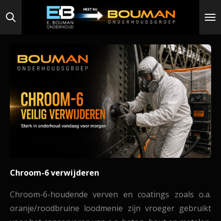
Ga
direct
naar
de
hoofdinhoud
Chroom-6 verwijderen
Chroom-6-houdende verven en coatings zoals o.a.
oranje/roodbruine loodmenie zijn vroeger
gebruikt